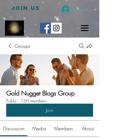
JOIN US
Log In
Groups
Gold Nugget Blogs Group
Public
·
160 members
Join
Discussion
Media
Members
About