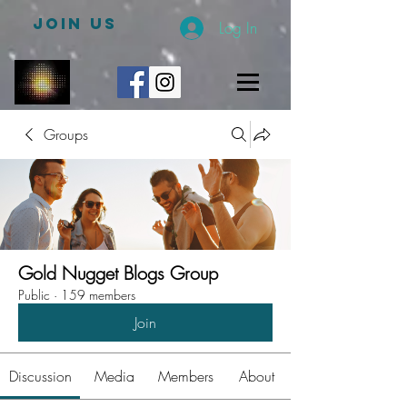
JOIN US
Log In
Groups
Gold Nugget Blogs Group
Public
·
159 members
Join
Discussion
Media
Members
About