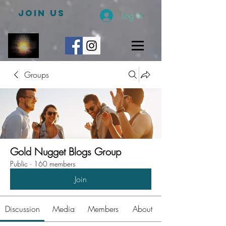
JOIN US
Log In
Groups
Gold Nugget Blogs Group
Public
·
160 members
Join
Discussion
Media
Members
About