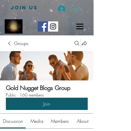
JOIN US
Log In
Groups
Gold Nugget Blogs Group
Public
·
160 members
Join
Discussion
Media
Members
About