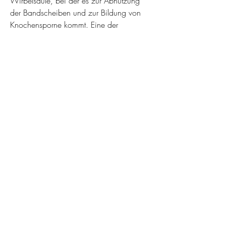
Wirbelsäule, bei der es zur Abnutzung 
der Bandscheiben und zur Bildung von 
Knochensporne kommt. Eine der 
möglichen Folgen einer fortgeschrittenen 
Osteochondrose ist die Entwicklung eines 
sogenannten Witwenbuckels. Was ist ein 
Witwenbuckel? Ein Witwenbuckel, ist 
eine übermäßige Rundung der oberen Rü 
0
0
Write a comment...
About
Welcome to the group! You can connect
with other members, ge
...
Read more