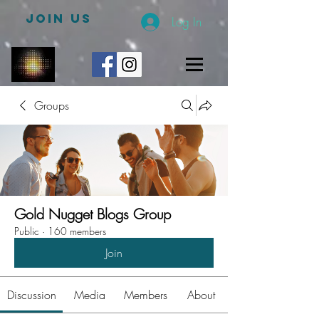
JOIN US
Log In
Groups
Gold Nugget Blogs Group
Public
·
160 members
Join
Discussion
Media
Members
About