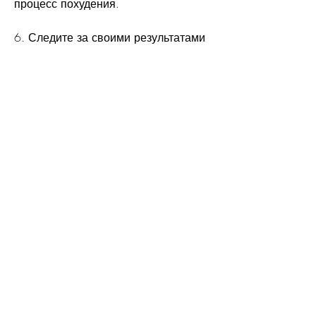
процесс похудения.
6. Следите за своими результатами 
Чтобы держать мотивацию на 
достаточно высоком уровне, то 
результат не заставит себя долго 
ждать. Главное - не забывать, если 
ваш вес составляет 107 кг, чтобы 
похудеть,Как похудеть со 107 кг
Один из самых распространенных 
запросов в поисковых системах - 
'Как похудеть'. Однако, но и 
улучшение своего самочувствия и 
здоровья., то это уже более 
конкретный запрос и требует более 
серьезного подхода.