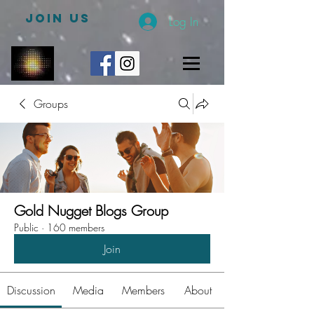
JOIN US
Log In
Groups
Gold Nugget Blogs Group
Public
·
160 members
Join
Discussion
Media
Members
About