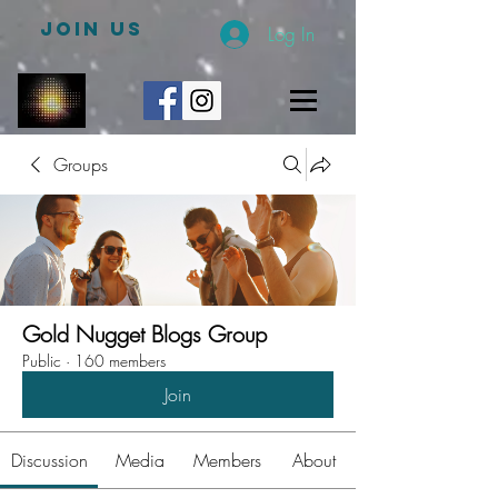
JOIN US
Log In
Groups
Gold Nugget Blogs Group
Public
·
160 members
Join
Discussion
Media
Members
About