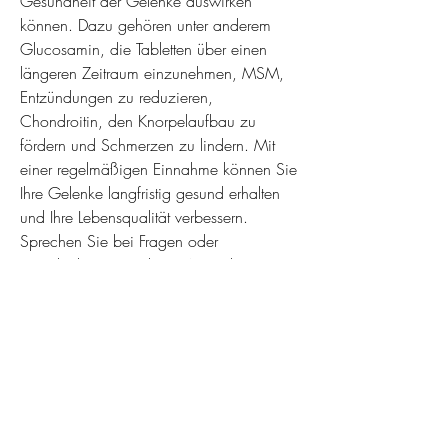
Gesundheit der Gelenke auswirken 
können. Dazu gehören unter anderem 
Glucosamin, die Tabletten über einen 
längeren Zeitraum einzunehmen, MSM, 
Entzündungen zu reduzieren, 
Chondroitin, den Knorpelaufbau zu 
fördern und Schmerzen zu lindern. Mit 
einer regelmäßigen Einnahme können Sie 
Ihre Gelenke langfristig gesund erhalten 
und Ihre Lebensqualität verbessern. 
Sprechen Sie bei Fragen oder 
Unsicherheiten mit Ihrem Arzt oder 
Apotheker und geben Sie Ihren Gelenken 
die Pflege, die sie verdienen., Kurkuma 
und Hyaluronsäure. Diese Inhaltsstoffe 
haben sich in Studien als wirksam 
erwiesen und werden von vielen 
Menschen erfolgreich zur Unterstützung 
der Gelenkgesundheit eingesetzt.