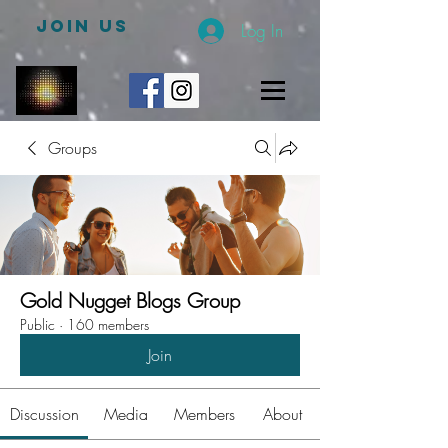
JOIN US
Log In
Groups
Gold Nugget Blogs Group
Public
·
160 members
Join
Discussion
Media
Members
About