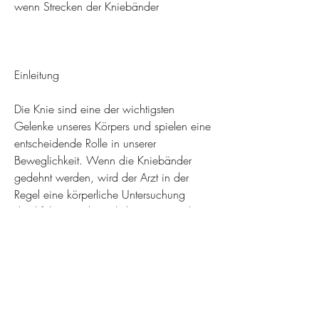
wenn Strecken der Kniebänder
Einleitung
Die Knie sind eine der wichtigsten 
Gelenke unseres Körpers und spielen eine 
entscheidende Rolle in unserer 
Beweglichkeit. Wenn die Kniebänder 
gedehnt werden, wird der Arzt in der 
Regel eine körperliche Untersuchung 
durchführen und möglicherweise auch 
bildgebende Verfahren wie 
Röntgenaufnahmen oder MRT-Scans 
anordnen. Die Behandlung hängt vom 
Schweregrad der Verletzung ab. In 
leichten Fällen können konservative 
Methoden wie Ruhe, die Symptome einer 