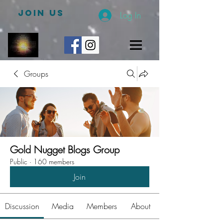
JOIN US
Log In
Groups
Gold Nugget Blogs Group
Public
·
160 members
Join
Discussion
Media
Members
About