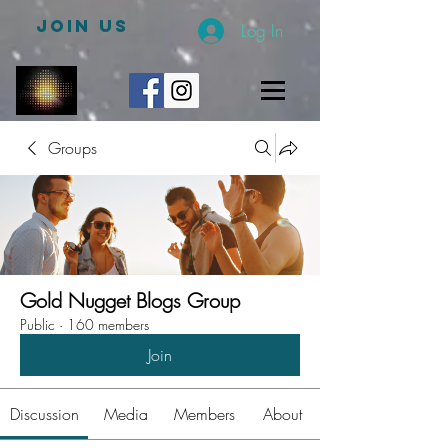
JOIN US
Log In
Groups
Gold Nugget Blogs Group
Public
·
160 members
Join
Discussion
Media
Members
About