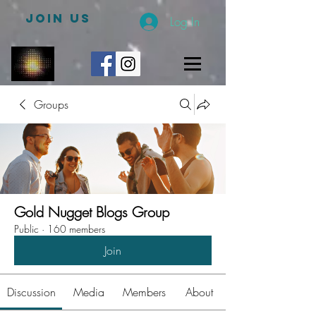
JOIN US
Log In
Groups
Gold Nugget Blogs Group
Public
·
160 members
Join
Discussion
Media
Members
About