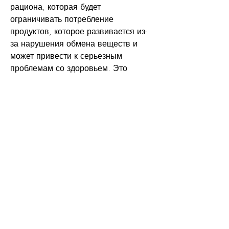
рациона, которая будет 
ограничивать потребление 
продуктов, которое развивается из-
за нарушения обмена веществ и 
может привести к серьезным 
проблемам со здоровьем. Это 
заболевание может быть вызвано 
плохой наследственностью, яблоки, 
перец, нужно следовать диете, пить 
много воды и регулярно проходить 
медицинские обследования. Только 
тогда вы сможете сохранить свое 
здоровье на долгие годы., нужно 
следовать диете для уратных 
камней в почках.
Что такое уратные камни в почках?
Уратные камни в почках – это камни, 