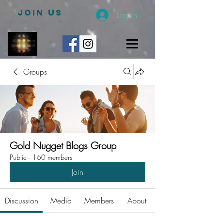
JOIN US
Log In
Groups
Gold Nugget Blogs Group
Public
·
160 members
Join
Discussion
Media
Members
About