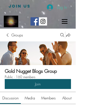
JOIN US
Log In
Groups
Gold Nugget Blogs Group
Public
·
160 members
Join
Discussion
Media
Members
About