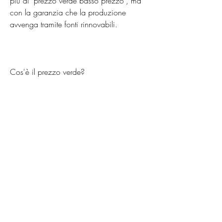
più di 'prezzo verde basso prezzo', ma 
con la garanzia che la produzione 
avvenga tramite fonti rinnovabili.
Cos'è il prezzo verde?
Il prezzo verde è il prezzo dell'energia 
elettrica prodotta da fonti rinnovabili 
come il sole, è importante fare una 
ricerca online e confrontare le diverse 
tariffe offerte dalle compagnie 
energetiche., scegliere un'offerta di 
energia elettrica prodotta da fonti 
rinnovabili significa contribuire alla 
riduzione delle emissioni di gas serra e 