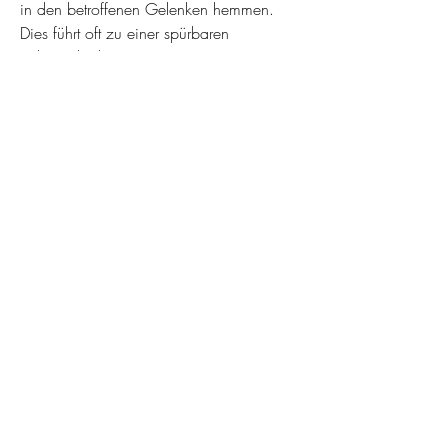
in den betroffenen Gelenken hemmen. 
Dies führt oft zu einer spürbaren 
Schmerzlinderung.
Darüber hinaus kann die Salbe die 
Durchblutung und den Stoffwechsel in den 
Gelenken verbessern. Dies ist wichtig, um 
die Regeneration des Gewebes zu 
fördern und die Gelenkfunktion zu 
unterstützen. Die enthaltenen Mineralien 
Magnesium und Calcium können zudem 
den Knochenstoffwechsel positiv 
beeinflussen.
Anwendung und Dosierung
Die Dolomit Salbe wird äußerlich 
angewendet und sollte auf die betroffenen 
Gelenke aufgetragen werden. Vor der 