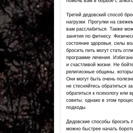
помочь вам в борьбе с алког
Третий дедовский способ брос
нагрузки. Прогулки на свежем
вам расслабиться. Также мож
занятия по фитнесу. Физичес
состояние здоровья, силы во
бросить пить могут стать от
программе лечения. Избегани
и счастливой жизни. Не бойте
религиозные общины, которые
Они могут быть очень полезн
не стесняйтесь обратиться з
обратиться к психологу или в
советы, однако в этом проце
подходы.
Дедовские способы бросить п
можно быстрее начать бороть