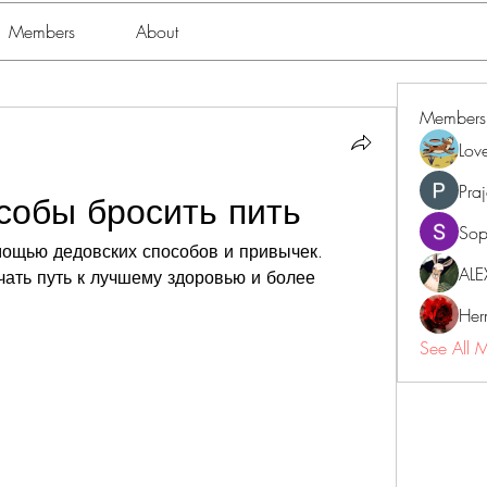
Members
About
Members
Lov
Pra
собы бросить пить
Sop
мощью дедовских способов и привычек. 
ALE
ать путь к лучшему здоровью и более 
Her
See All 