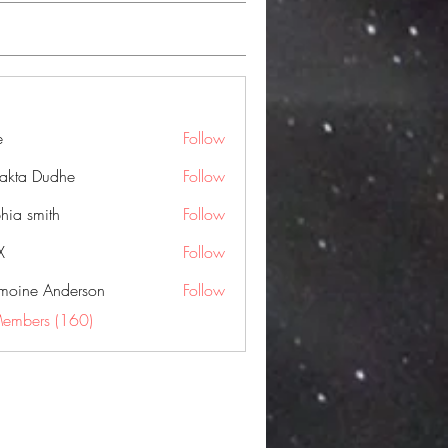
e
Follow
jakta Dudhe
Follow
hia smith
Follow
X
Follow
moine Anderson
Follow
Members (160)