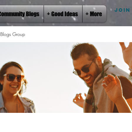
JOIN
Community Blogs
+ Good Ideas
+ More
Blogs Group