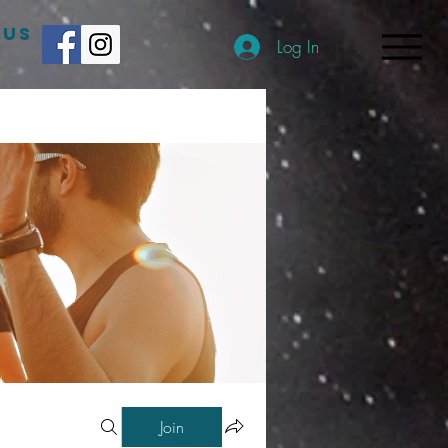
 US
Log In
Join