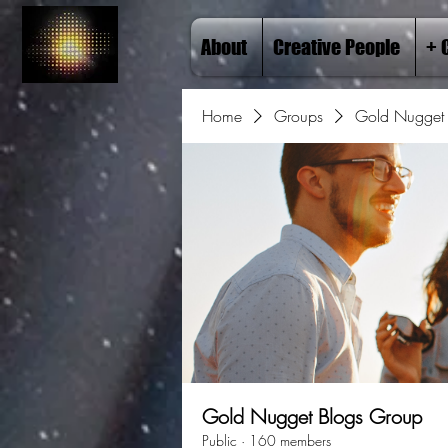
About
Creative People
+ 
Home
Groups
Gold Nugget 
Gold Nugget Blogs Group
Public
·
160 members