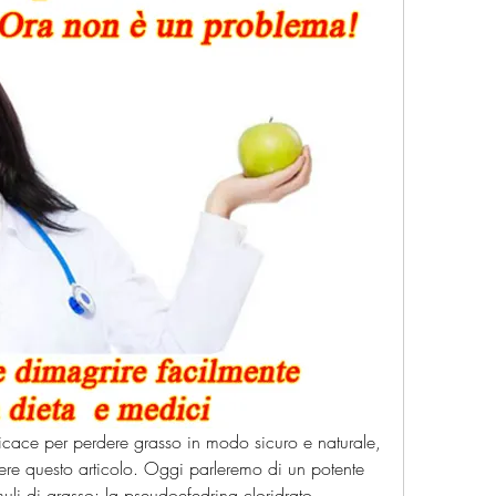
icace per perdere grasso in modo sicuro e naturale, 
ere questo articolo. Oggi parleremo di un potente 
muli di grasso: la pseudoefedrina cloridrato. 