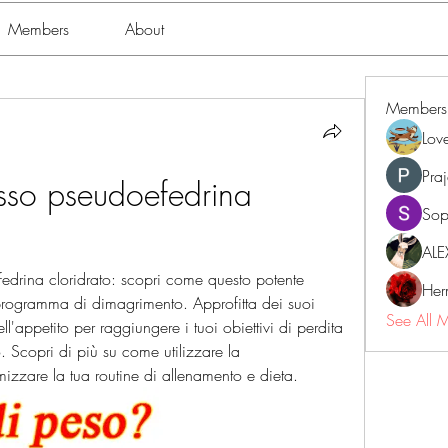
Members
About
Members
Lov
Pra
asso pseudoefedrina 
Sop
ALE
edrina cloridrato: scopri come questo potente 
Her
programma di dimagrimento. Approfitta dei suoi 
See All 
ll'appetito per raggiungere i tuoi obiettivi di perdita 
 Scopri di più su come utilizzare la 
mizzare la tua routine di allenamento e dieta.