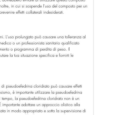
noltre, in cui si sospende l'uso del composto per un 
evenire effetti collaterali indesiderati.
oni. L'uso prolungato può causare una tolleranza al 
dico o un professionista sanitario qualificato 
emento o programma di perdita di peso. Il 
tare la tua situazione specifica e fornirti le 
di pseudoefedrina cloridrato può causare effetti 
osismo, è importante utilizzare la pseudoefedrina 
di tempo, la pseudoefedrina cloridrato non è un 
 È importante adottare un approccio olistico alla 
zata in modo appropriato e sotto la supervisione di 