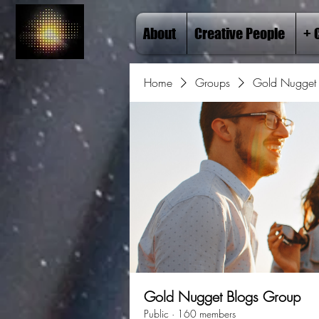
About
Creative People
+ 
Home
Groups
Gold Nugget 
Gold Nugget Blogs Group
Public
·
160 members