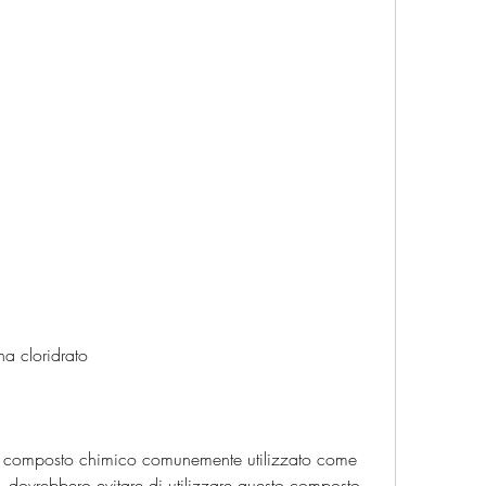
na cloridrato
n composto chimico comunemente utilizzato come 
, dovrebbero evitare di utilizzare questo composto 