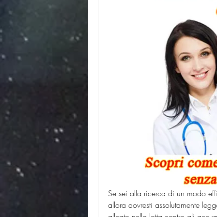
Se sei alla ricerca di un modo eff
allora dovresti assolutamente legg
alleato nella lotta contro gli accu