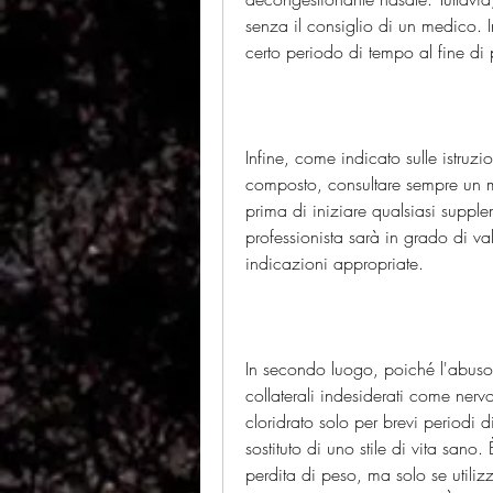
senza il consiglio di un medico. I
certo periodo di tempo al fine di pr
Infine, come indicato sulle istruzi
composto, consultare sempre un me
prima di iniziare qualsiasi suppl
professionista sarà in grado di valu
indicazioni appropriate.
In secondo luogo, poiché l'abuso 
collaterali indesiderati come nerv
cloridrato solo per brevi periodi 
sostituto di uno stile di vita sano.
perdita di peso, ma solo se utiliz