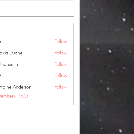
e
Follow
jakta Dudhe
Follow
hia smith
Follow
X
Follow
moine Anderson
Follow
Members (160)