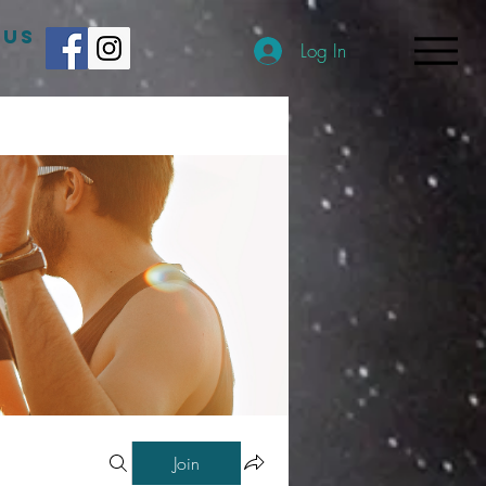
 US
Log In
Join