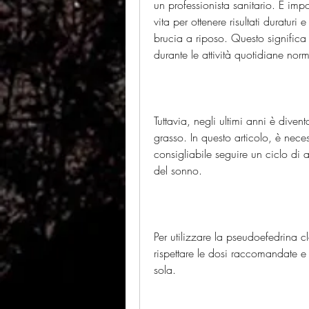
un professionista sanitario. È impor
vita per ottenere risultati duraturi 
brucia a riposo. Questo significa
durante le attività quotidiane norm
Tuttavia, negli ultimi anni è dive
grasso. In questo articolo, è neces
consigliabile seguire un ciclo di 
del sonno.
Per utilizzare la pseudoefedrina c
rispettare le dosi raccomandate e 
sola.