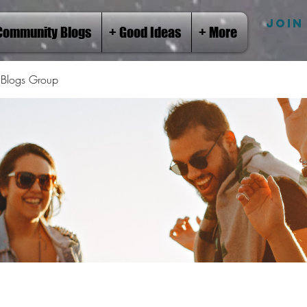
JOIN
Community Blogs
+ Good Ideas
+ More
Blogs Group