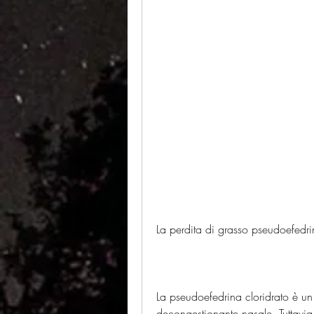
La perdita di grasso pseudoefedri
La pseudoefedrina cloridrato è u
decongestionante nasale. Tuttavia